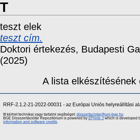
T
teszt elek
teszt cím.
Doktori értekezés
, Budapesti G
(2025)
A lista elkészítéséne
RRF-2.1.2-21-2022-00031 - az Európai Uniós helyreállítási a
Itt kérhet technikai vagy tartalmi segítséget:
disszertaciotar@uni-bge.hu
BGE Dissszertációtár Repozitórium is powered by
EPrints 3
which is developed 
information and software credits
.