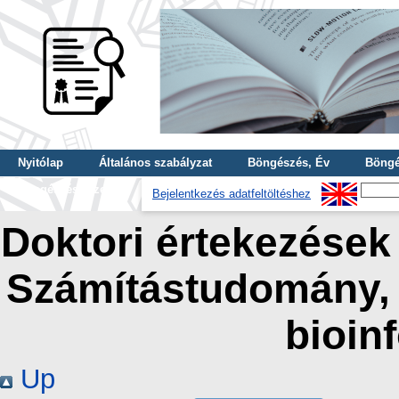
Nyitólap
Általános szabályzat
Böngészés, Év
Böngé
Böngészés, Szerző
Bejelentkezés adatfeltöltéshez
Doktori értekezések 
Számítástudomány,
bioin
Up