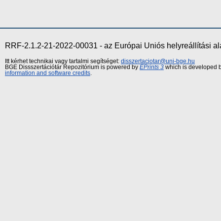
RRF-2.1.2-21-2022-00031 - az Európai Uniós helyreállítási a
Itt kérhet technikai vagy tartalmi segítséget:
disszertaciotar@uni-bge.hu
BGE Dissszertációtár Repozitórium is powered by
EPrints 3
which is developed 
information and software credits
.