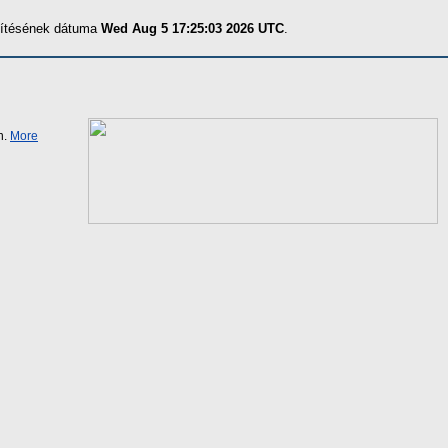
szítésének dátuma
Wed Aug 5 17:25:03 2026 UTC
.
n.
More