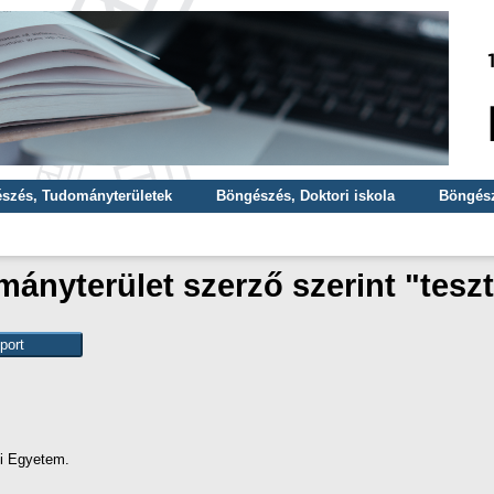
szés, Tudományterületek
Böngészés, Doktori iskola
Böngész
ányterület szerző szerint "
teszt
i Egyetem.