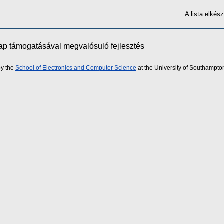
A lista elké
lap támogatásával megvalósuló fejlesztés
by the
School of Electronics and Computer Science
at the University of Southampto