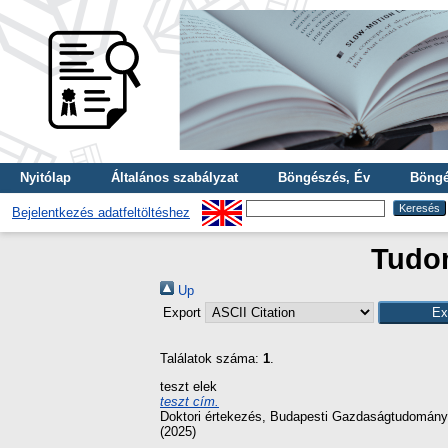
Nyitólap
Általános szabályzat
Böngészés, Év
Böngé
Bejelentkezés adatfeltöltéshez
Tudom
Up
Export
Találatok száma:
1
.
teszt elek
teszt cím.
Doktori értekezés
, Budapesti Gazdaságtudomány
(2025)