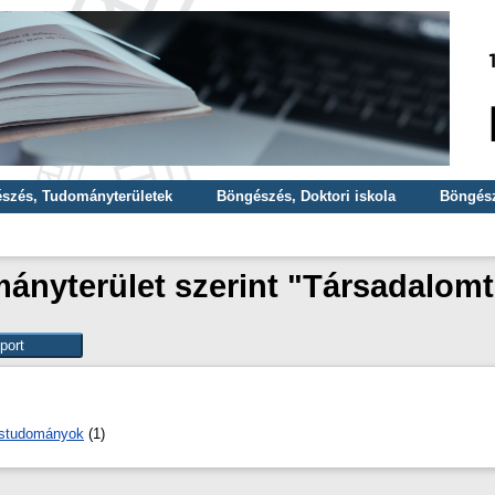
szés, Tudományterületek
Böngészés, Doktori iskola
Böngész
ányterület szerint "Társadalo
éstudományok
(1)