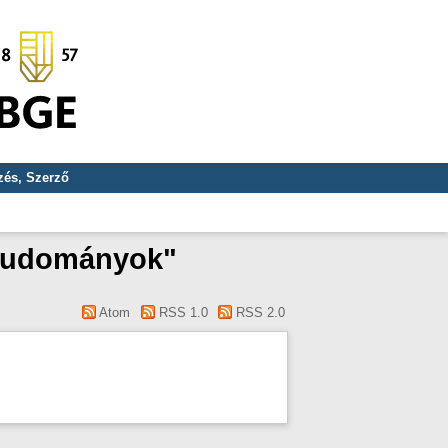
és, Szerző
mtudományok"
Atom
RSS 1.0
RSS 2.0