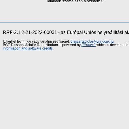
Találatok száma ezen a szinten:
0
.
RRF-2.1.2-21-2022-00031 - az Európai Uniós helyreállítási a
Itt kérhet technikai vagy tartalmi segítséget:
disszertaciotar@uni-bge.hu
BGE Dissszertációtár Repozitórium is powered by
EPrints 3
which is developed 
information and software credits
.