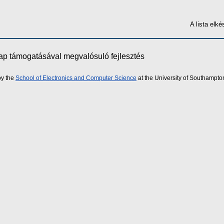
A lista elk
lap támogatásával megvalósuló fejlesztés
by the
School of Electronics and Computer Science
at the University of Southampto