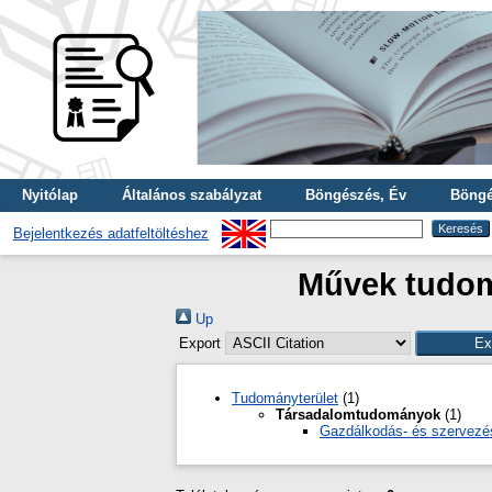
Nyitólap
Általános szabályzat
Böngészés, Év
Böngé
Bejelentkezés adatfeltöltéshez
Művek tudom
Up
Export
Tudományterület
(1)
Társadalomtudományok
(1)
Gazdálkodás- és szervez